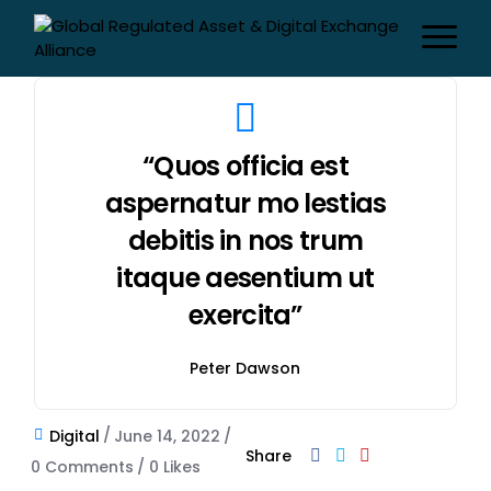
“Quos officia est
aspernatur mo lestias
debitis in nos trum
itaque aesentium ut
exercita”
Peter Dawson
Digital
June 14, 2022
Share
0 Comments
0
Likes