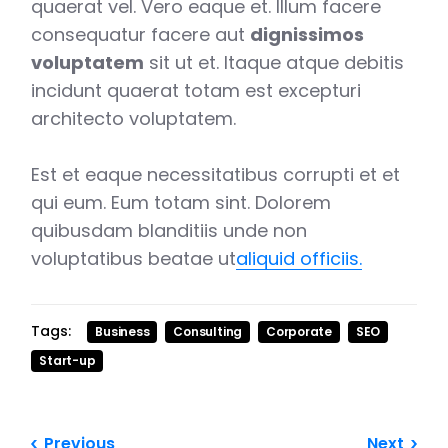
quaerat vel. Vero eaque et. Illum facere
consequatur facere aut
dignissimos
voluptatem
sit ut et. Itaque atque debitis
incidunt quaerat totam est excepturi
architecto voluptatem.
Est et eaque necessitatibus corrupti et et
qui eum. Eum totam sint. Dolorem
quibusdam blanditiis unde non
voluptatibus beatae ut
aliquid officiis.
Tags:
Business
Consulting
Corporate
SEO
Start-up
Previous
Next