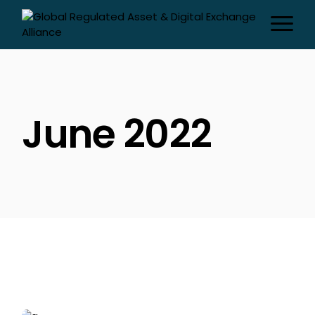
Skip
to
the
content
June 2022