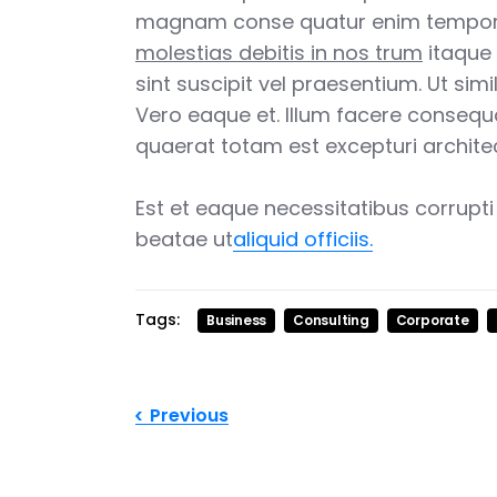
magnam conse quatur enim tempor
molestias debitis in nos trum
itaque 
sint suscipit vel praesentium. Ut simi
Vero eaque et. Illum facere consequ
quaerat totam est excepturi archite
Est et eaque necessitatibus corrupt
beatae ut
aliquid officiis.
Tags:
Business
Consulting
Corporate
Previous