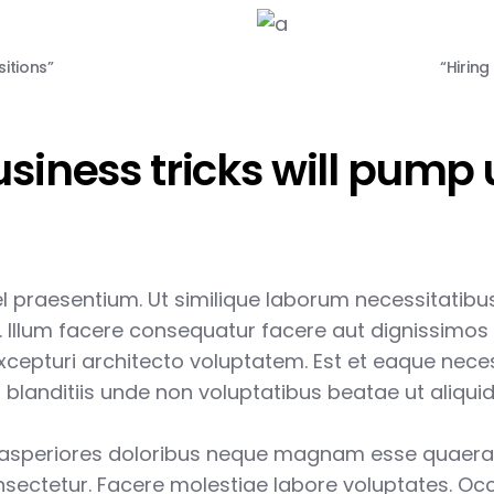
sitions”
“Hiring
siness tricks will pump 
vel praesentium. Ut similique laborum necessitatibus 
. Illum facere consequatur facere aut dignissimos 
xcepturi architecto voluptatem. Est et eaque neces
anditiis unde non voluptatibus beatae ut aliquid o
asperiores doloribus neque magnam esse quaerat
sectetur. Facere molestiae labore voluptates. Oc