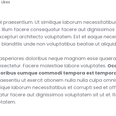
0
Likes
vel praesentium. Ut similique laborum necessitatibus 
. Illum facere consequatur facere aut dignissimos 
xcepturi architecto voluptatem. Est et eaque neces
anditiis unde non voluptatibus beatae ut aliquid o
asperiores doloribus neque magnam esse quaerat
sectetur. Facere molestiae labore voluptates.
Occ
oribus cumque commodi tempora est tempora
aesentiu ut exercit ationem nulla nulla culpa omnis 
lique laborum necessitatibus et corrupti sed et offi
tur facere aut dignissimos voluptatem sit ut et. I
ptatem.