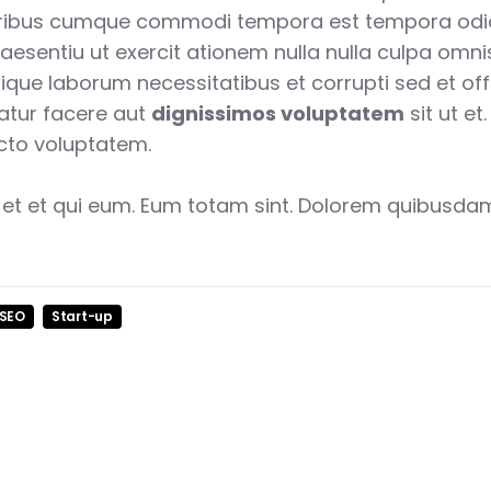
ibus cumque commodi tempora est tempora odi
aesentiu ut exercit ationem nulla nulla culpa omnis 
lique laborum necessitatibus et corrupti sed et offi
atur facere aut
dignissimos voluptatem
sit ut et
cto voluptatem.
i et et qui eum. Eum totam sint. Dolorem quibusdam
SEO
Start-up