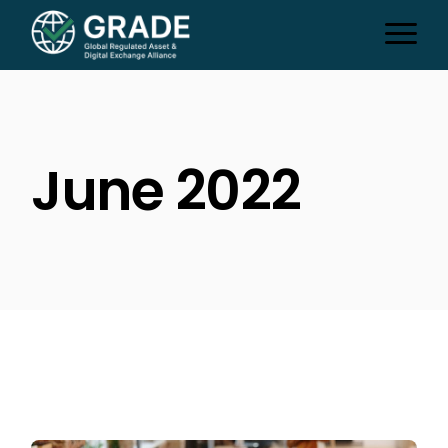
Skip
to
the
content
June 2022